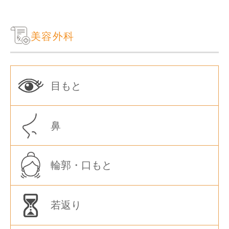
美容外科
目もと
鼻
輪郭・口もと
若返り