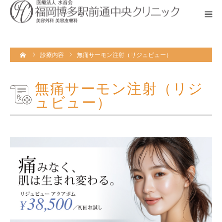
当院が選ばれる理由
HOME
診療内容
無痛サーモン注射（リジュビュー）
診療内容
無痛サーモン注射（リジ
料金案内
ュビュー）
クリニック案内・ドクター紹介
相談・予約
TEL.0120-163-771