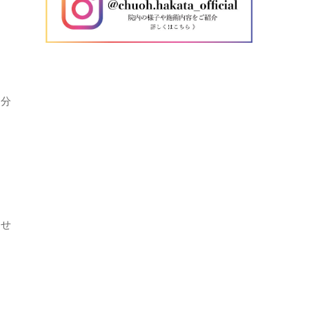
、分
ませ