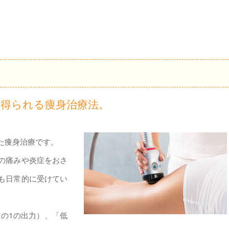
得られる痩身治療法。
た痩身治療です。
の痛みや炎症をおさ
も日常的に受けてい
分の1の出力）、「低