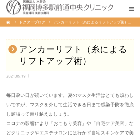
ーム
ドクターブログ
アンカーリフト（糸によるリフトアップ術）…
当院が選ばれる理由
診療内容
アンカーリフト（糸による
リフトアップ術）
料金案内
2021.09.19
クリニック案内・ドクター紹介
毎日暑い日が続いています。夏のマスク生活はとても煩わし
相談・予約
いですが、マスクを外して生活できる日まで感染予防を徹底
し頑張って乗り越えましょう。
TEL.0120-163-771
コロナの影響により「おこもり美容」や「自宅ケア美容」な
どクリニックやエステサロンには行かず自宅スキンケアで美