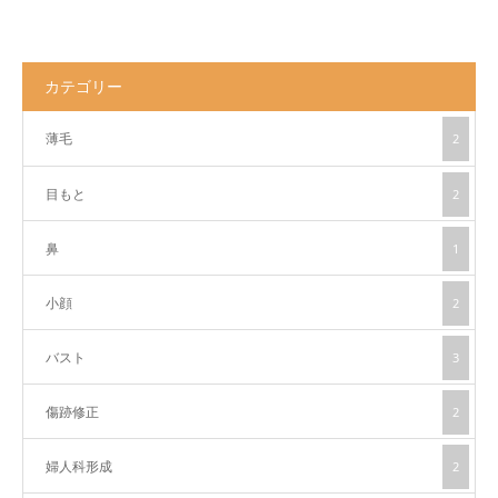
カテゴリー
薄毛
2
目もと
2
鼻
1
小顔
2
バスト
3
傷跡修正
2
婦人科形成
2