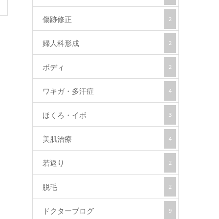
傷跡修正
2
婦人科形成
2
ボディ
2
ワキガ・多汗症
4
ほくろ・イボ
3
美肌治療
4
若返り
2
脱毛
2
ドクターブログ
9