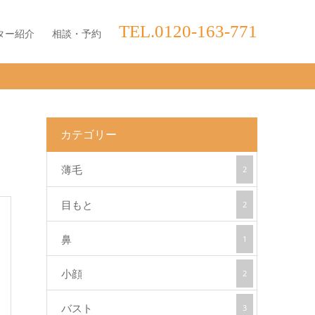
TEL.0120-163-771
ター紹介
相談・予約
カテゴリー
薄毛
2
目もと
2
鼻
1
小顔
2
バスト
3