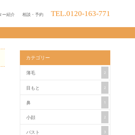
TEL.0120-163-771
ター紹介
相談・予約
カテゴリー
薄毛
2
目もと
2
鼻
1
小顔
2
バスト
3