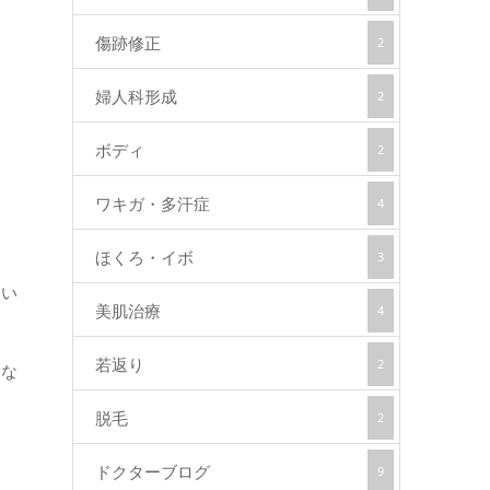
傷跡修正
2
婦人科形成
2
ボディ
2
ワキガ・多汗症
4
ほくろ・イボ
3
すい
美肌治療
4
若返り
2
にな
脱毛
2
ドクターブログ
9