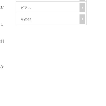
期お
ピアス
1
その他
1
てし
ら割
にな